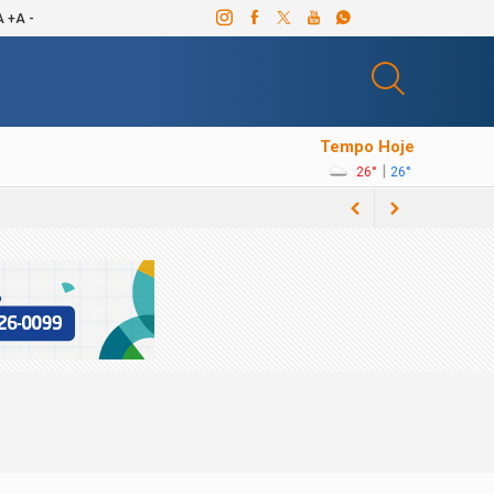
A +
A -
Tempo Hoje
|
26°
26°
a
 a classe