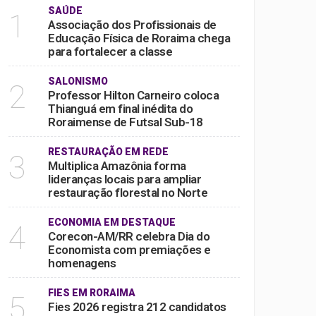
SAÚDE
1
Associação dos Profissionais de
Educação Física de Roraima chega
para fortalecer a classe
SALONISMO
2
Professor Hilton Carneiro coloca
Thianguá em final inédita do
Roraimense de Futsal Sub-18
RESTAURAÇÃO EM REDE
3
Multiplica Amazônia forma
lideranças locais para ampliar
restauração florestal no Norte
ECONOMIA EM DESTAQUE
4
Corecon-AM/RR celebra Dia do
Economista com premiações e
homenagens
FIES EM RORAIMA
5
Fies 2026 registra 212 candidatos