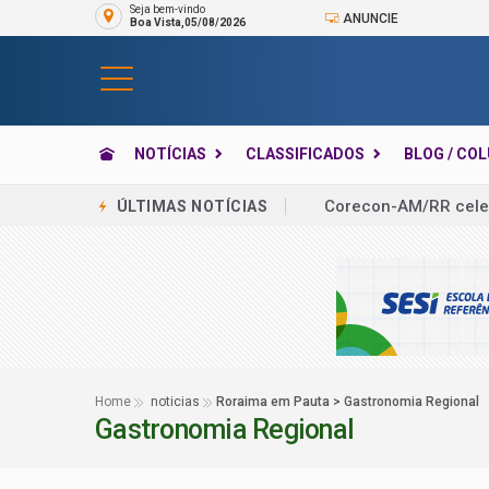
Seja bem-vindo
ANUNCIE
Boa Vista,05/08/2026
NOTÍCIAS
CLASSIFICADOS
BLOG / CO
Corecon-AM/RR cele
ÚLTIMAS NOTÍCIAS
Fies 2026 registra 
IPAM lança guia inéd
Tenista Laura Pigoss
Maratonista olímpico
Sampaio Basquete é 
Home
noticias
Roraima em Pauta > Gastronomia Regional
Gastronomia Regional
Carol e Rebecca estão
Associação dos Profi