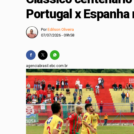
CBF reforça paralis
Portugal x Espanha 
Vôlei: São Paulo sed
Por
Edilson Oliveira
07/07/2026 - 09h58
agenciabrasil.ebc.com.br