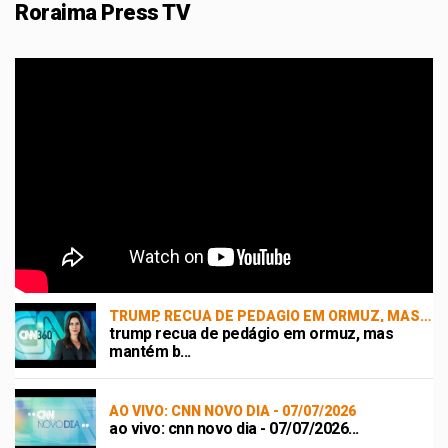
Roraima Press TV
TRUMP RECUA DE PEDÁGIO EM ORMUZ, MAS
MANTÉM BLOQUEIO | CNN 360°
trump recua de pedágio em ormuz, mas
mantém b...
AO VIVO: CNN NOVO DIA - 07/07/2026
ao vivo: cnn novo dia - 07/07/2026...