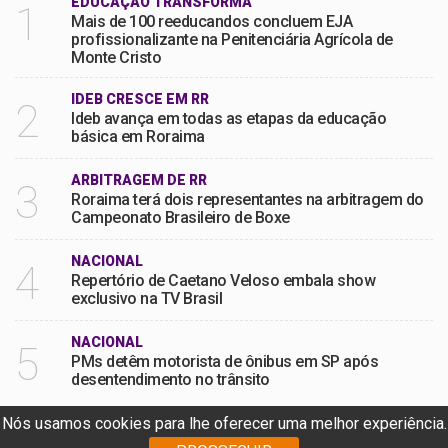
EDUCAÇÃO TRANSFORMA
1
Mais de 100 reeducandos concluem EJA
profissionalizante na Penitenciária Agrícola de
Monte Cristo
IDEB CRESCE EM RR
2
Ideb avança em todas as etapas da educação
básica em Roraima
ARBITRAGEM DE RR
3
Roraima terá dois representantes na arbitragem do
Campeonato Brasileiro de Boxe
NACIONAL
4
Repertório de Caetano Veloso embala show
exclusivo na TV Brasil
NACIONAL
5
PMs detêm motorista de ônibus em SP após
desentendimento no trânsito
Nós usamos cookies para lhe oferecer uma melhor experiência.